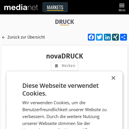
menu
MARKETS
Menü
DRUCK
Facebook
Twitter
LinkedI
XIN
Zurück zur Übersicht
novaDRUCK
Merken
Adresse
Kornblumenstraße 4
×
AT 4452 Ternberg
Diese Webseite verwendet
Cookies.
Telefonnummer
+43 (7256) 8448
Wir verwenden Cookies, um die
Website
http://www.nova-druck.at
Benutzerfreundlichkeit unserer Website zu
verbessern. Durch die weitere Nutzung
unserer Webseite stimmen Sie der