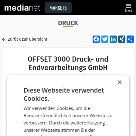
menu
MARKETS
Menü
DRUCK
Facebook
Twitter
LinkedI
XIN
Zurück zur Übersicht
OFFSET 3000 Druck- und
Endverarbeitungs GmbH
Merken
×
Adresse
Industriegelände 10
Diese Webseite verwendet
AT 7035 Steinbrunn
Cookies.
Telefonnummer
+43 (2624) 54000
Wir verwenden Cookies, um die
Benutzerfreundlichkeit unserer Website zu
Website
http://www.offset3000.at
verbessern. Durch die weitere Nutzung
unserer Webseite stimmen Sie der