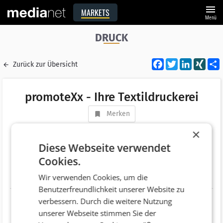
menu
MARKETS
Menü
DRUCK
Facebook
Twitter
LinkedI
XIN
Zurück zur Übersicht
promoteXx - Ihre Textildruckerei
Merken
Adresse
Pasettistraße 31 /Top 1
×
AT 1200 Wien
Diese Webseite verwendet
Cookies.
Telefonnummer
+43 (1) 2761295
Wir verwenden Cookies, um die
Website
http://www.beflockung.at
Benutzerfreundlichkeit unserer Website zu
verbessern. Durch die weitere Nutzung
unserer Webseite stimmen Sie der