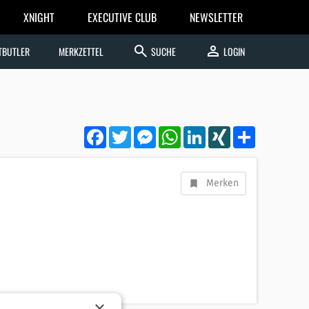
XNIGHT
EXECUTIVE CLUB
NEWSLETTER
search
person
TBUTLER
MERKZETTEL
SUCHE
LOGIN
Facebook
Twitter
Messenger
WhatsApp
LinkedIn
XING
Teilen
Merken
×