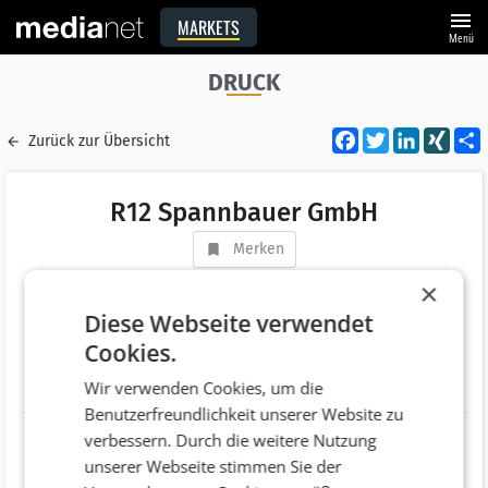
menu
MARKETS
Menü
DRUCK
Facebook
Twitter
LinkedI
XIN
Zurück zur Übersicht
R12 Spannbauer GmbH
Merken
Adresse
Fockygasse 29-31
×
AT 1120 Wien
Diese Webseite verwendet
Cookies.
Telefonnummer
+43 (1) 814660
Wir verwenden Cookies, um die
Website
http://www.r12.at
Benutzerfreundlichkeit unserer Website zu
verbessern. Durch die weitere Nutzung
unserer Webseite stimmen Sie der