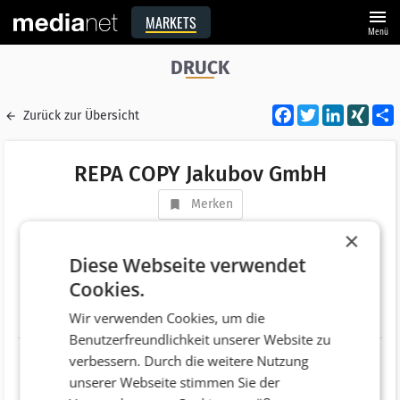
menu
MARKETS
Menü
DRUCK
Facebook
Twitter
LinkedI
XIN
Zurück zur Übersicht
REPA COPY Jakubov GmbH
Merken
Adresse
Arsenal Objekt 8c Stiege 1/9
×
AT 1030 Wien
Diese Webseite verwendet
Cookies.
Telefonnummer
+43 (800) 208211
Wir verwenden Cookies, um die
Website
http://www.repacopy.at/index.php?
Benutzerfreundlichkeit unserer Website zu
id=323&L=0
verbessern. Durch die weitere Nutzung
unserer Webseite stimmen Sie der