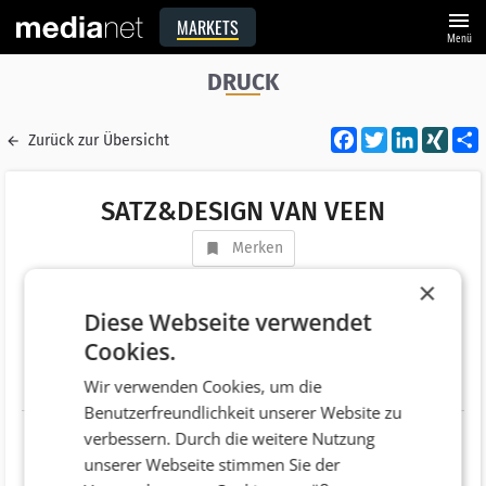
menu
MARKETS
Menü
DRUCK
Facebook
Twitter
LinkedI
XIN
Zurück zur Übersicht
SATZ&DESIGN VAN VEEN
Merken
Adresse
Untere Hauptstraße 7
×
AT 3495 Rohrendorf
Diese Webseite verwendet
Cookies.
Telefonnummer
+43 (2732) 75277
Wir verwenden Cookies, um die
Website
http://www.vanveen.at
Benutzerfreundlichkeit unserer Website zu
verbessern. Durch die weitere Nutzung
unserer Webseite stimmen Sie der