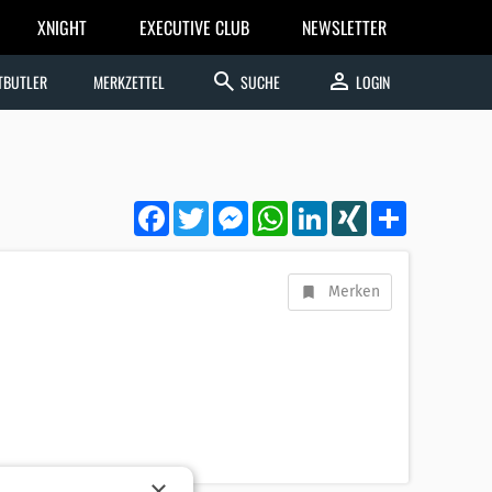
XNIGHT
EXECUTIVE CLUB
NEWSLETTER
search
person
TBUTLER
MERKZETTEL
SUCHE
LOGIN
Facebook
Twitter
Messenger
WhatsApp
LinkedIn
XING
Teilen
Merken
×