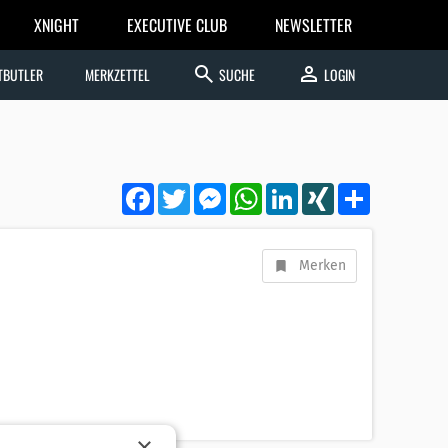
XNIGHT
EXECUTIVE CLUB
NEWSLETTER
search
person
TBUTLER
MERKZETTEL
SUCHE
LOGIN
Facebook
Twitter
Messenger
WhatsApp
LinkedIn
XING
Teilen
Merken
×