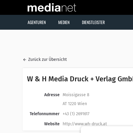
AGENTUREN
MEDIEN
DIENSTLEISTER
Zurück zur Übersicht
W & H Media Druck + Verlag Gm
Adresse
Moissigasse 8
AT 1220 Wien
Telefonnummer
+43 (1) 2691617
Website
http://www.wh-druck.at