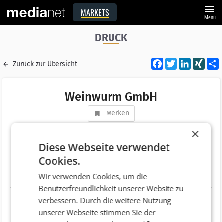
menu
MARKETS
Menü
DRUCK
Facebook
Twitter
LinkedI
XIN
Zurück zur Übersicht
Weinwurm GmbH
Merken
Adresse
IZ NÖ-Süd, Straße 4, Objekt 14
×
AT 2351 Wiener Neudorf
Diese Webseite verwendet
Cookies.
Telefonnummer
+43 (2236) 60900-0
Wir verwenden Cookies, um die
Website
http://www.weinwurm.at
Benutzerfreundlichkeit unserer Website zu
verbessern. Durch die weitere Nutzung
unserer Webseite stimmen Sie der