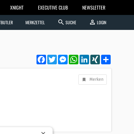
XNIGHT
EXECUTIVE CLUB
NEWSLETTER
search
person
TBUTLER
MERKZETTEL
SUCHE
LOGIN
Facebook
Twitter
Messenger
WhatsApp
LinkedIn
XING
Teilen
Merken
×