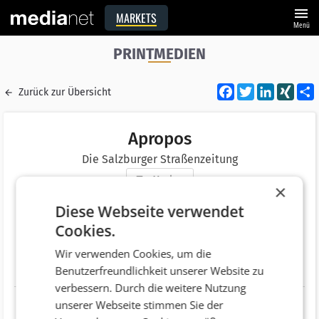
menu
MARKETS
Menü
PRINTMEDIEN
Facebook
Twitter
LinkedI
XIN
Zurück zur Übersicht
Apropos
Die Salzburger Straßenzeitung
Merken
×
Adresse
Glockengasse 10
Diese Webseite verwendet
AT 5020 Salzburg
Cookies.
Telefonnummer
+43 (662) 870795
Wir verwenden Cookies, um die
Benutzerfreundlichkeit unserer Website zu
Website
http://www.apropos.or.at/
verbessern. Durch die weitere Nutzung
unserer Webseite stimmen Sie der