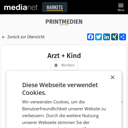
menu
MARKETS
Menü
PRINTMEDIEN
Facebook
Twitter
LinkedI
XIN
Zurück zur Übersicht
Arzt + Kind
Merken
Adresse
Fröhlichgasse 34/1
×
AT 1230 Wien
Diese Webseite verwendet
Cookies.
Telefonnummer
+43 (664) 4499982
Wir verwenden Cookies, um die
Website
http://www.prometus.at/medien/ak/index.html
Benutzerfreundlichkeit unserer Website zu
verbessern. Durch die weitere Nutzung
unserer Webseite stimmen Sie der