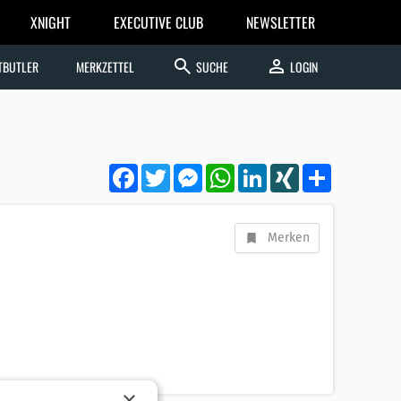
XNIGHT
EXECUTIVE CLUB
NEWSLETTER
search
person
TBUTLER
MERKZETTEL
SUCHE
LOGIN
Facebook
Twitter
Messenger
WhatsApp
LinkedIn
XING
Teilen
Merken
×