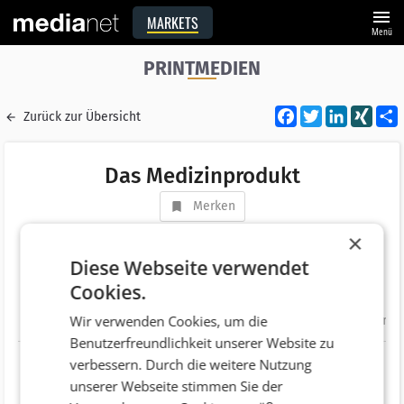
menu
MARKETS
Menü
PRINTMEDIEN
Facebook
Twitter
LinkedI
XIN
Zurück zur Übersicht
Das Medizinprodukt
Merken
Adresse
Seidengasse 9/Top 1.1
×
AT 1070 Wien
Diese Webseite verwendet
Cookies.
Telefonnummer
+43 (1) 4073111
Wir verwenden Cookies, um die
Website
http://www.medmedia.at/medien/dasmedizinpr
Benutzerfreundlichkeit unserer Website zu
verbessern. Durch die weitere Nutzung
unserer Webseite stimmen Sie der