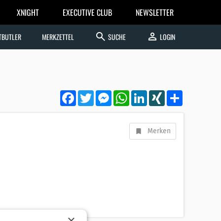
XNIGHT
EXECUTIVE CLUB
NEWSLETTER
search
person
TBUTLER
MERKZETTEL
SUCHE
LOGIN
Facebook
Twitter
Messenger
WhatsApp
LinkedIn
XING
Teilen
Merken
×