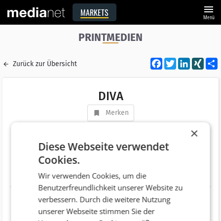
menu
MARKETS
Menü
PRINTMEDIEN
Facebook
Twitter
LinkedI
XIN
Zurück zur Übersicht
DIVA
Merken
Adresse
Ghegastrasse 3, Top 1.1
×
AT 1030 Wien
Diese Webseite verwendet
Cookies.
Telefonnummer
+43 (1) 60117
Wir verwenden Cookies, um die
Website
http://www.styria.com/-/diva
Benutzerfreundlichkeit unserer Website zu
verbessern. Durch die weitere Nutzung
unserer Webseite stimmen Sie der