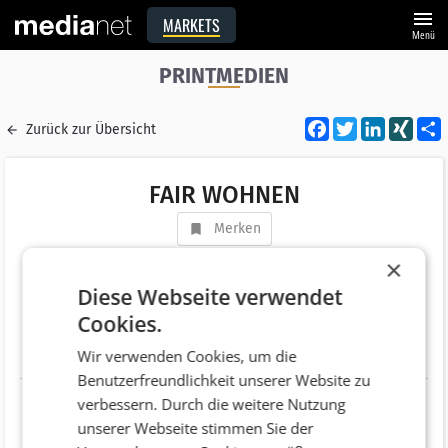
menu
MARKETS
Menü
PRINTMEDIEN
Facebook
Twitter
LinkedI
XIN
Zurück zur Übersicht
FAIR WOHNEN
Merken
Adresse
Mariahilfer Str. 51, 5. Stiege
×
AT 1060 Wien
Diese Webseite verwendet
Cookies.
Telefonnummer
+43 (1) 342242
Wir verwenden Cookies, um die
Website
http://fairwohnen.at/
Benutzerfreundlichkeit unserer Website zu
verbessern. Durch die weitere Nutzung
unserer Webseite stimmen Sie der