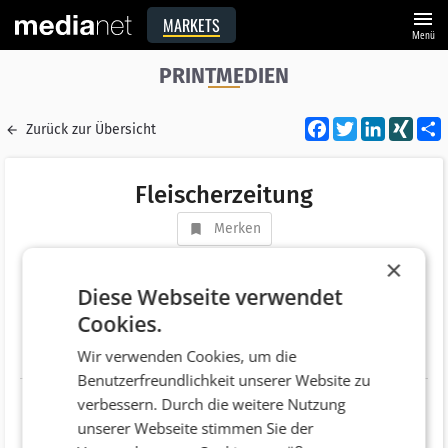
menu
MARKETS
Menü
PRINTMEDIEN
Facebook
Twitter
LinkedI
XIN
Zurück zur Übersicht
Fleischerzeitung
Merken
Adresse
Grünbergstraße 15 / Stiege 1
×
AT 1120 Wien
Diese Webseite verwendet
Cookies.
Telefonnummer
+43 (1) 546 64
Wir verwenden Cookies, um die
Website
http://www.fleischerzeitung.at
Benutzerfreundlichkeit unserer Website zu
verbessern. Durch die weitere Nutzung
unserer Webseite stimmen Sie der