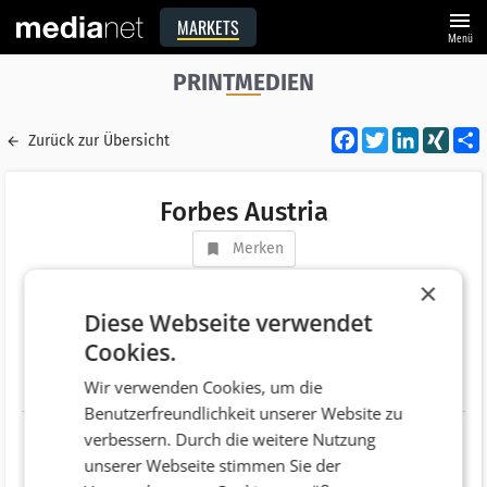
menu
MARKETS
Menü
PRINTMEDIEN
Facebook
Twitter
LinkedI
XIN
Zurück zur Übersicht
Forbes Austria
Merken
Adresse
Riemergasse 14/14-15
×
AT 1010 Wien
Diese Webseite verwendet
Cookies.
Telefonnummer
+43 (664) 88296212
Wir verwenden Cookies, um die
Website
http://forbes.at/
Benutzerfreundlichkeit unserer Website zu
verbessern. Durch die weitere Nutzung
unserer Webseite stimmen Sie der