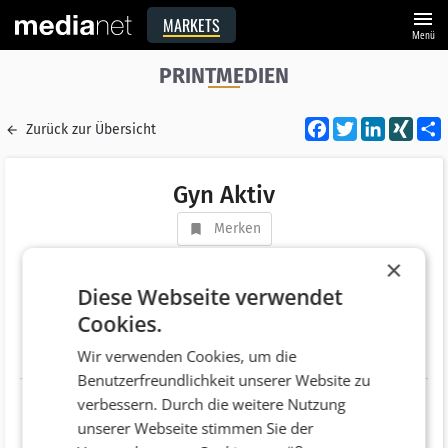
menu
MARKETS
Menü
PRINTMEDIEN
Facebook
Twitter
LinkedI
XIN
Zurück zur Übersicht
Gyn Aktiv
Merken
Adresse
Seidengasse 9/Top 1.1
×
AT 1070 Wien
Diese Webseite verwendet
Cookies.
Telefonnummer
+43 (1) 4073111
Wir verwenden Cookies, um die
Website
http://www.medmedia.at/gyn-aktiv/
Benutzerfreundlichkeit unserer Website zu
verbessern. Durch die weitere Nutzung
unserer Webseite stimmen Sie der