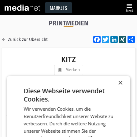
menu
MARKETS
Menü
PRINTMEDIEN
Facebook
Twitter
LinkedI
XIN
Zurück zur Übersicht
KITZ
Merken
Adresse
Jochbergerstraße 6
×
AT 6370 Kitzbühel
Diese Webseite verwendet
Cookies.
Telefonnummer
+43 (676) 934 18 97
Wir verwenden Cookies, um die
Website
http://www.kitzmagazin.com/
Benutzerfreundlichkeit unserer Website zu
verbessern. Durch die weitere Nutzung
unserer Webseite stimmen Sie der