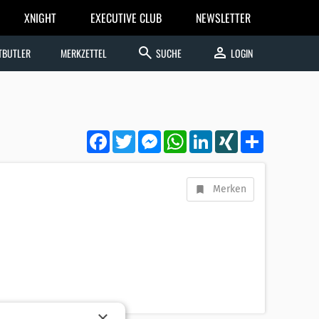
XNIGHT
EXECUTIVE CLUB
NEWSLETTER
search
person
TBUTLER
MERKZETTEL
SUCHE
LOGIN
Facebook
Twitter
Messenger
WhatsApp
LinkedIn
XING
Teilen
Merken
×