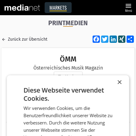
menu
MARKETS
Menü
PRINTMEDIEN
Facebook
Twitter
LinkedI
XIN
Zurück zur Übersicht
ÖMM
Österreichisches Musik Magazin
Merken
×
Adresse
Wilhelm Raabe Gasse 2
Diese Webseite verwendet
AT 8010 Graz
Cookies.
Telefonnummer
+43 (676) 5773378
Wir verwenden Cookies, um die
Benutzerfreundlichkeit unserer Website zu
Website
http://www.oemm.at/
verbessern. Durch die weitere Nutzung
unserer Webseite stimmen Sie der