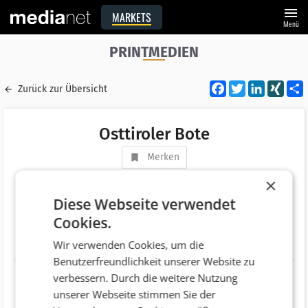
menu
MARKETS
Menü
PRINTMEDIEN
Facebook
Twitter
LinkedI
XIN
Zurück zur Übersicht
Osttiroler Bote
Merken
Adresse
Schweizergasse 26
×
AT 9900 Liezen
Diese Webseite verwendet
Cookies.
Telefonnummer
+43 (4852) 65 1 51
Wir verwenden Cookies, um die
Website
http://www.osttirolerbote.at/
Benutzerfreundlichkeit unserer Website zu
verbessern. Durch die weitere Nutzung
unserer Webseite stimmen Sie der