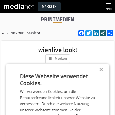
menu
MARKETS
Menü
PRINTMEDIEN
Facebook
Twitter
LinkedI
XIN
Zurück zur Übersicht
wienlive look!
Merken
Adresse
Maria-Jacobi-Gasse 1
×
AT 1030 Wien
Diese Webseite verwendet
Cookies.
Telefonnummer
+43 (1) 5247086
Wir verwenden Cookies, um die
Website
http://www.looklive.at/
Benutzerfreundlichkeit unserer Website zu
verbessern. Durch die weitere Nutzung
unserer Webseite stimmen Sie der