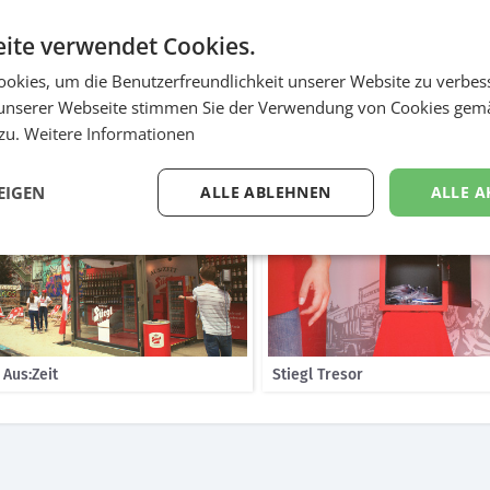
Live Experiment umzusetzen, installierten wir einen gebrandeten Co
en und Fans ein, sich eine Social Media Auszeit zu nehmen. Dazu mus
ite verwendet Cookies.
sperren und bekamen dafür ein kühles Stiegl Bier zum Genuss und Qua
öher war die Chance auf div. Gewinne. Zusätzlich wurde das Experiment
okies, um die Benutzerfreundlichkeit unserer Website zu verbes
gen - die sich auch danach für 1 Monat eine Auszeit nahm.
unserer Webseite stimmen Sie der Verwendung von Cookies gem
 zu.
Weitere Informationen
galerie
EIGEN
ALLE ABLEHNEN
ALLE A
 Aus:Zeit
Stiegl Tresor