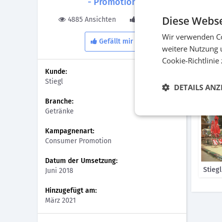
- Promotion
Um das 
Passant
Diese Webse
4885 Ansichten
0 Gefällt
und ein
desto h
Wir verwenden Co
Gefällt mir
übertra
weitere Nutzung 
Cookie-Richtlinie
Bilder
Kunde:
Stiegl
DETAILS ANZ
Branche:
Getränke
Kampagnenart:
Consumer Promotion
Datum der Umsetzung:
Stiegl
Juni 2018
Hinzugefügt am:
März 2021