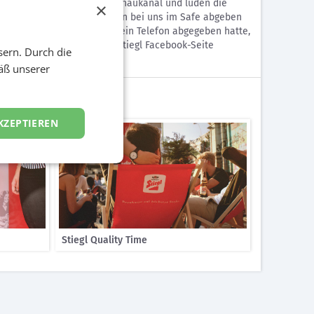
ntainer direkt am Wiener Donaukanal und luden die
×
sten sie nur ihr Mobiltelefon bei uns im Safe abgeben
lity Time. Je länger man sein Telefon abgegeben hatte,
 auch live direkt auf der Stiegl Facebook-Seite
sern. Durch die
äß unserer
KZEPTIEREN
Stiegl Quality Time