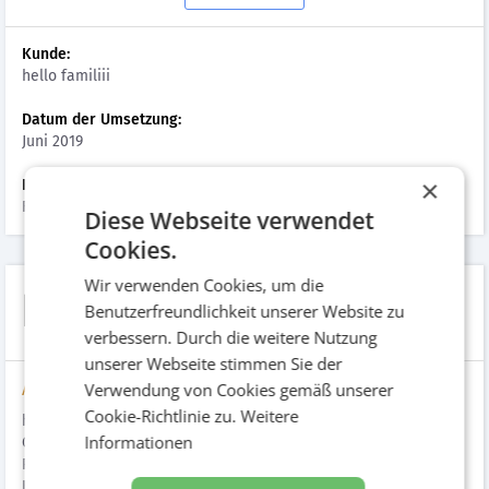
Kunde:
hello familiii
Datum der Umsetzung:
Juni 2019
×
Hinzugefügt am:
Februar 2020
Diese Webseite verwendet
Cookies.
Wir verwenden Cookies, um die
hello familiii
Benutzerfreundlichkeit unserer Website zu
verbessern. Durch die weitere Nutzung
unserer Webseite stimmen Sie der
Verwendung von Cookies gemäß unserer
Aufgabenstellung
Cookie-Richtlinie zu.
Weitere
hello familiii adressiert Eltern wie Kinder mit einer
Informationen
Onlineplattform, einer Eventschiene und einem monatlichen
Printmagazin. Das Monatsmagazin bietet Unterhaltung für
Kinder und die aktuellsten News zu Kindererziehung, Schule,