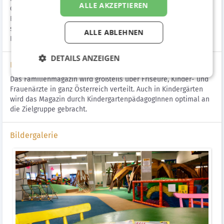
ALLE AKZEPTIEREN
Gesundheit, Ernährung und vielen weiteren Themen für die
Eltern. Um den Bekanntheitsgrad des Magazins zu steigern,
sollte es in einem Umfeld platziert werden, wo Familie und
ALLE ABLEHNEN
Kinder ein großes Thema sind.
DETAILS ANZEIGEN
Lösung
Das Familienmagazin wird großteils über Friseure, Kinder- und
Frauenärzte in ganz Österreich verteilt. Auch in Kindergärten
wird das Magazin durch KindergartenpädagogInnen optimal an
die Zielgruppe gebracht.
Bildergalerie