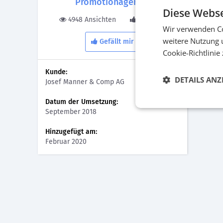
Promotionagentur
Diese Webse
4948 Ansichten
0 Gefällt
Wir verwenden Co
weitere Nutzung 
Gefällt mir
Manne
Cookie-Richtlinie
Kunde:
DETAILS ANZ
Josef Manner & Comp AG
Datum der Umsetzung:
September 2018
Hinzugefügt am:
Februar 2020