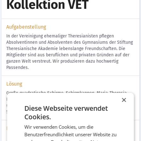
Kollektion VET
Aufgabenstellung
In der Vereinigung ehemaliger Theresianisten pflegen
Absolventinnen und Absolventen des Gymnasiums der Stiftung
Theresianische Akademie lebenslange Freundschaften. Die
Mitglieder sind aus beruflichen und privaten Gründen auf der
ganzen Welt verstreut. Wir produzieren dazu hochwertig
Passendes.
Lösung
Große quadratische Schirme, Schirmkappen, Maria-Theresia-
×
Hauben, Sweater, Polo-Shirts und goldene USB Stick-Schlüssel
sind ein Teil der Marken-Welt, die mit Kameradschaft und
Diese Webseite verwendet
Spürsinn stetig wächst.
Cookies.
Wir verwenden Cookies, um die
Bildergalerie
Benutzerfreundlichkeit unserer Website zu