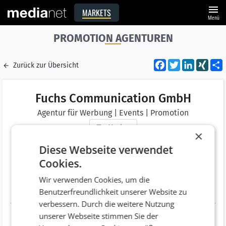
menu
MARKETS
Menü
PROMOTION AGENTUREN
Facebook
Twitter
LinkedI
XIN
Zurück zur Übersicht
Fuchs Communication GmbH
Agentur für Werbung | Events | Promotion
Merken
×
Adresse
Postgasse 11/9
Diese Webseite verwendet
AT 1010 Wien
Cookies.
Telefonnummer
+43 (1) 5128579
Wir verwenden Cookies, um die
Benutzerfreundlichkeit unserer Website zu
Website
http://www.fuchsundfreude.at
verbessern. Durch die weitere Nutzung
unserer Webseite stimmen Sie der