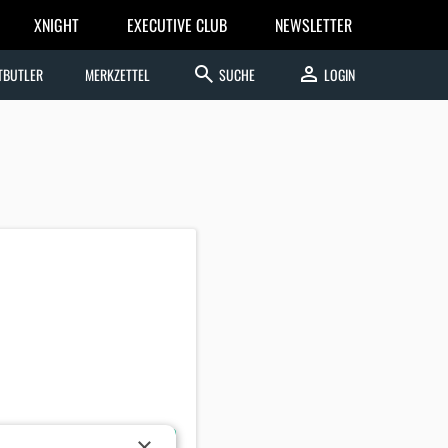
XNIGHT
EXECUTIVE CLUB
NEWSLETTER
search
person
TBUTLER
MERKZETTEL
SUCHE
LOGIN
×
en