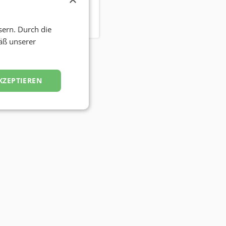
eth
sern. Durch die
äß unserer
KZEPTIEREN