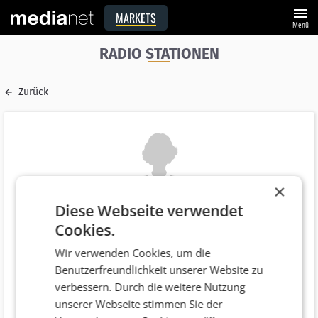
menu
MARKETS
Menü
RADIO STATIONEN
Zurück
×
Diese Webseite verwendet
Name
Cookies.
Petra Ossmann
Wir verwenden Cookies, um die
E-Mail
Benutzerfreundlichkeit unserer Website zu
petra.ossmann@kronehit.at
verbessern. Durch die weitere Nutzung
Funktion
unserer Webseite stimmen Sie der
Marketing-, Event-, PR-Leitung