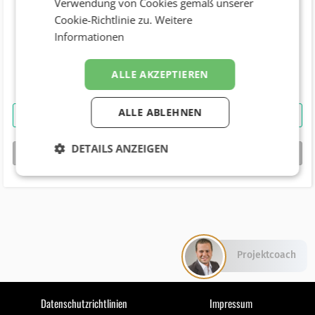
Verwendung von Cookies gemäß unserer
Cookie-Richtlinie zu.
Weitere
Telefonnummer
Informationen
+0664 (60) 70058 (655)
Geburtstag
ALLE AKZEPTIEREN
ALLE ABLEHNEN
Petra Ossmann
kontaktieren
DETAILS ANZEIGEN
bizbook-Profil von
Petra Ossmann
Projektcoach
Datenschutzrichtlinien
Impressum