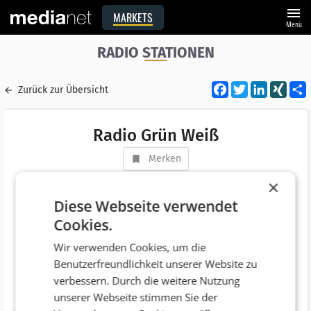
menu
MARKETS
Menü
RADIO STATIONEN
Facebook
Twitter
LinkedI
XIN
Zurück zur Übersicht
Radio Grün Weiß
Merken
Medienhaus
×
Vermarkter
Diese Webseite verwendet
Cookies.
Adresse
Hauptplatz 4
Wir verwenden Cookies, um die
AT 8700 Leoben
Benutzerfreundlichkeit unserer Website zu
Telefonnummer
+43 (3842) 43000
verbessern. Durch die weitere Nutzung
Website
http://www.gruen-weiss.at/
unserer Webseite stimmen Sie der