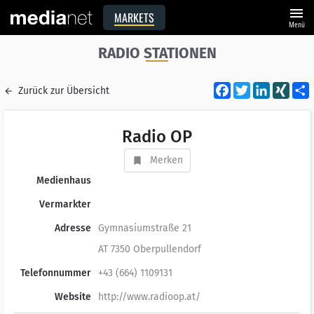
menu
MARKETS
Menü
RADIO STATIONEN
Facebook
Twitter
LinkedI
XIN
Zurück zur Übersicht
Radio OP
Merken
Medienhaus
Vermarkter
Adresse
Gymnasiumstraße 21
AT 7350 Oberpullendorf
Telefonnummer
+43 (664) 1109131
Website
http://www.radioop.at/