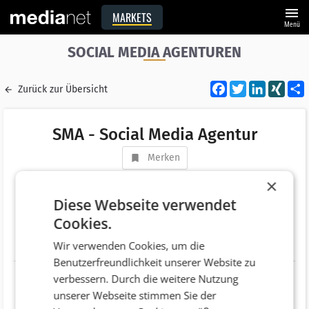
menu
MARKETS
Menü
SOCIAL MEDIA AGENTUREN
Facebook
Twitter
LinkedI
XIN
Zurück zur Übersicht
SMA - Social Media Agentur
Merken
Adresse
Kinkstraße 2
×
AT 9020 Klagenfurt am Wörthersee
Diese Webseite verwendet
Cookies.
Telefonnummer
+43 (463) 500 677
Wir verwenden Cookies, um die
Website
https://www.sma-socialmediaagentur.com/
Benutzerfreundlichkeit unserer Website zu
verbessern. Durch die weitere Nutzung
unserer Webseite stimmen Sie der