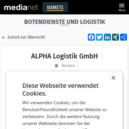
menu
MARKETS
Menü
BOTENDIENSTE UND LOGISTIK
Facebook
Twitter
LinkedI
XIN
Zurück zur Übersicht
ALPHA Logistik GmbH
Merken
Adresse
Gewerbepark Süd 6
×
AT 6330 Kufstein
Diese Webseite verwendet
Cookies.
Telefonnummer
+43 (5372) 93031
Wir verwenden Cookies, um die
Website
http://www.alphalog.at/
Benutzerfreundlichkeit unserer Website zu
verbessern. Durch die weitere Nutzung
unserer Webseite stimmen Sie der