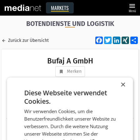
menu
MARKETS
Menü
BOTENDIENSTE UND LOGISTIK
Facebook
Twitter
LinkedI
XIN
Zurück zur Übersicht
Bufaj A GmbH
Merken
Adresse
Landstraßer Hauptstraße 173-175
×
AT 1030 Wien
Diese Webseite verwendet
Cookies.
Telefonnummer
+43 (664) 6195700
Wir verwenden Cookies, um die
Website
http://www.bufaj.at
Benutzerfreundlichkeit unserer Website zu
verbessern. Durch die weitere Nutzung
unserer Webseite stimmen Sie der