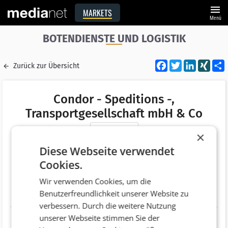
menu
MARKETS
Menü
BOTENDIENSTE UND LOGISTIK
Facebook
Twitter
LinkedI
XIN
Zurück zur Übersicht
Condor - Speditions -,
Transportgesellschaft mbH & Co
Merken
×
Adresse
Samergasse 27
Diese Webseite verwendet
AT 5020 Salzburg
Cookies.
Telefonnummer
+43 (662) 88984-0
Wir verwenden Cookies, um die
Benutzerfreundlichkeit unserer Website zu
Website
http://www.condor.co.at
verbessern. Durch die weitere Nutzung
unserer Webseite stimmen Sie der