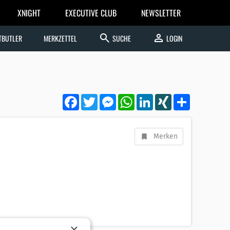
XNIGHT
EXECUTIVE CLUB
NEWSLETTER
search
person
TBUTLER
MERKZETTEL
SUCHE
LOGIN
Facebook
Twitter
Messenger
WhatsApp
LinkedIn
XING
Teilen
Merken
×