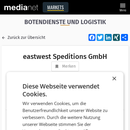
menu
MARKETS
Menü
BOTENDIENSTE UND LOGISTIK
Facebook
Twitter
LinkedI
XIN
Zurück zur Übersicht
eastwest Speditions GmbH
Merken
Adresse
Wagnerstraße 20
×
AT 4523 Sierninghofen
Diese Webseite verwendet
Cookies.
Telefonnummer
+43 (7259) 31550
Wir verwenden Cookies, um die
Website
http://www.eastwest-sped.com/
Benutzerfreundlichkeit unserer Website zu
verbessern. Durch die weitere Nutzung
unserer Webseite stimmen Sie der