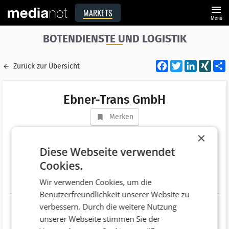
menu
MARKETS
Menü
BOTENDIENSTE UND LOGISTIK
Facebook
Twitter
LinkedI
XIN
Zurück zur Übersicht
Ebner-Trans GmbH
Merken
Adresse
Linzer Straße 13
×
AT 4614 Marchtrenk
Diese Webseite verwendet
Cookies.
Telefonnummer
+43 (7243) 52220
Wir verwenden Cookies, um die
Website
http://www.ebnertrans.at/
Benutzerfreundlichkeit unserer Website zu
verbessern. Durch die weitere Nutzung
unserer Webseite stimmen Sie der