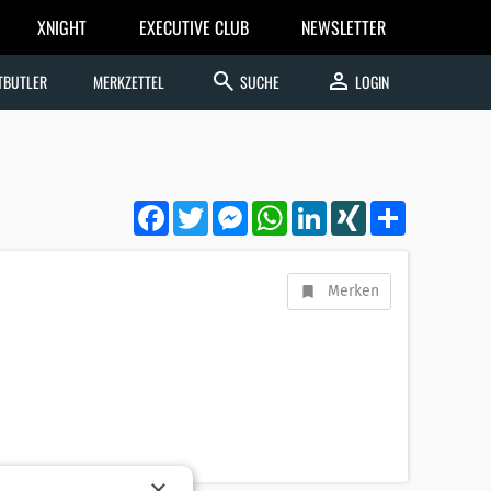
XNIGHT
EXECUTIVE CLUB
NEWSLETTER
search
person
TBUTLER
MERKZETTEL
SUCHE
LOGIN
Facebook
Twitter
Messenger
WhatsApp
LinkedIn
XING
Teilen
Merken
×