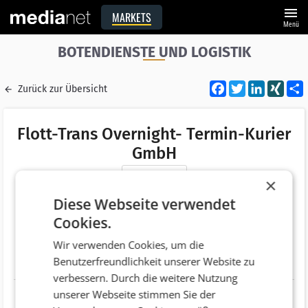
menu
MARKETS
Menü
BOTENDIENSTE UND LOGISTIK
Facebook
Twitter
LinkedI
XIN
Zurück zur Übersicht
Flott-Trans Overnight- Termin-Kurier
GmbH
Merken
×
Adresse
Wiener Straße 441
Diese Webseite verwendet
AT 8046 Graz
Cookies.
Telefonnummer
+43 (316) 683222
Wir verwenden Cookies, um die
Benutzerfreundlichkeit unserer Website zu
Website
https://www.flotttrans.at
verbessern. Durch die weitere Nutzung
unserer Webseite stimmen Sie der