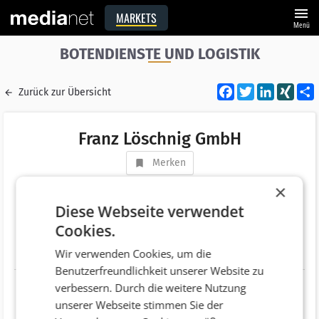
menu
MARKETS
Menü
BOTENDIENSTE UND LOGISTIK
Facebook
Twitter
LinkedI
XIN
Zurück zur Übersicht
Franz Löschnig GmbH
Merken
Adresse
Bundesstraße 20
×
AT 8772 Traboch
Diese Webseite verwendet
Cookies.
Telefonnummer
+43 (3843) 35790
Wir verwenden Cookies, um die
Website
http://www.sekundaras.at/
Benutzerfreundlichkeit unserer Website zu
verbessern. Durch die weitere Nutzung
unserer Webseite stimmen Sie der