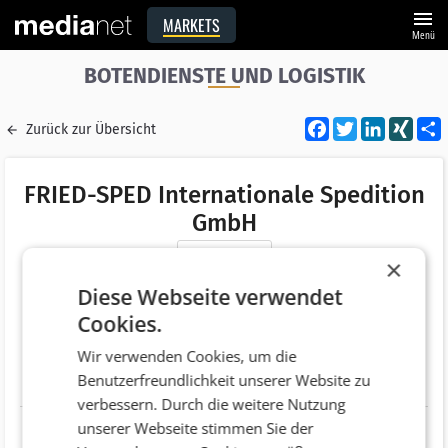
menu
MARKETS
Menü
BOTENDIENSTE UND LOGISTIK
Facebook
Twitter
LinkedI
XIN
Zurück zur Übersicht
FRIED-SPED Internationale Spedition
GmbH
Merken
×
Adresse
Molkereistraße 15
Diese Webseite verwendet
AT 5500 Bischofshofen
Cookies.
Telefonnummer
+43 (6462) 2283
Wir verwenden Cookies, um die
Benutzerfreundlichkeit unserer Website zu
Website
http://www.fried-sped.de/
verbessern. Durch die weitere Nutzung
unserer Webseite stimmen Sie der