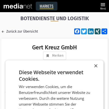
menu
MARKETS
Menü
BOTENDIENSTE UND LOGISTIK
Facebook
Twitter
LinkedI
XIN
Zurück zur Übersicht
Gert Kreuz GmbH
Merken
Adresse
Rohrergasse 4a
×
AT 2232 Deutsch Wagram
Diese Webseite verwendet
Cookies.
Telefonnummer
+43 (2247) 34990
Wir verwenden Cookies, um die
Website
Benutzerfreundlichkeit unserer Website zu
verbessern. Durch die weitere Nutzung
unserer Webseite stimmen Sie der