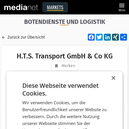
menu
MARKETS
Menü
BOTENDIENSTE UND LOGISTIK
Facebook
Twitter
LinkedI
XIN
Zurück zur Übersicht
H.T.S. Transport GmbH & Co KG
Merken
Adresse
Dornau 4
×
AT 6135 Stans
Diese Webseite verwendet
Cookies.
Telefonnummer
+43 (5242) 6950
Wir verwenden Cookies, um die
Website
http://www.hts-transporte.at
Benutzerfreundlichkeit unserer Website zu
verbessern. Durch die weitere Nutzung
unserer Webseite stimmen Sie der