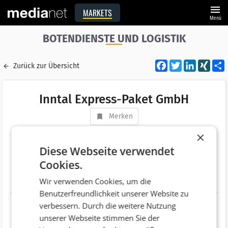
menu
MARKETS
Menü
BOTENDIENSTE UND LOGISTIK
Facebook
Twitter
LinkedI
XIN
Zurück zur Übersicht
Inntal Express-Paket GmbH
Merken
Adresse
Brixentaler Straße 13
×
AT 6300 Wörgl
Diese Webseite verwendet
Cookies.
Telefonnummer
+43 (664) 3375303
Wir verwenden Cookies, um die
Website
http://www.inntal-kurier.at
Benutzerfreundlichkeit unserer Website zu
verbessern. Durch die weitere Nutzung
unserer Webseite stimmen Sie der