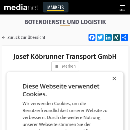
menu
MARKETS
Menü
BOTENDIENSTE UND LOGISTIK
Facebook
Twitter
LinkedI
XIN
Zurück zur Übersicht
Josef Köbrunner Transport GmbH
Merken
Adresse
Gsteinedt 14
×
AT 4850 Timelkam
Diese Webseite verwendet
Cookies.
Telefonnummer
+43 (7672) 92142
Wir verwenden Cookies, um die
Website
Benutzerfreundlichkeit unserer Website zu
verbessern. Durch die weitere Nutzung
unserer Webseite stimmen Sie der